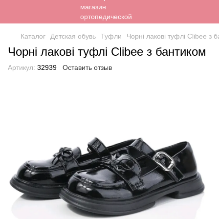
Каталог
Детская обувь
Туфли
Чорні лакові туфлі Clibee з 
Чорні лакові туфлі Clibee з бантиком
Артикул:
32939
Оставить отзыв