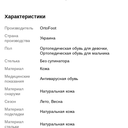
Характеристики
Производитель
OrtoFoot
Страна
Украина
производства
Пол
Ортопедическая обувь для девочки,
Ортопедическая обувь для мальчика
Стелька
Без супинатора
Материал
Кожа
Медицинские
Антиварусная обувь
показания
Материал
Натуральная кожа
снаружи
Сезон
Лето, Весна
Материал
Натуральная кожа
подкладки
Материал
Натуральная кожа
стельки