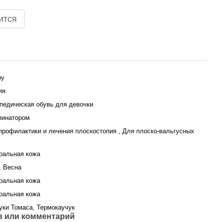
ится
py
ия
педическая обувь для девочки
пинатором
профилактики и лечения плоскостопия , Для плоско-вальгусных
ральная кожа
, Весна
ральная кожа
ральная кожа
уки Томаса, Термокаучук
 или комментарий