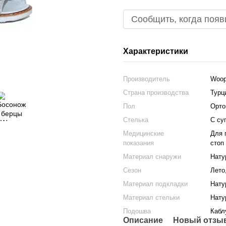
Сообщить, когда появ
Характеристики
Производитель
Woo
Страна производства
Турц
Пол
Орто
Стелька
С су
Медицинские
Для 
показания
стоп
Материал снаружи
Нату
Сезон
Лето
Материал подкладки
Нату
Материал стельки
Нату
Подошва
Кабл
Описание
Новый отзыв