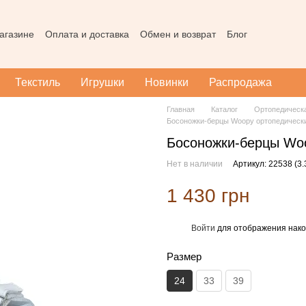
агазине
Оплата и доставка
Обмен и возврат
Блог
Пользовательское соглашение
Наш магазин в Тернополе
Карта
Текстиль
Игрушки
Новинки
Распродажа
Главная
Каталог
Ортопедическ
Босоножки-берцы Woopy ортопедическ
Босоножки-берцы Wo
Нет в наличии
Артикул: 22538 (3.
1 430 грн
Войти
для отображения нако
%
Размер
24
33
39