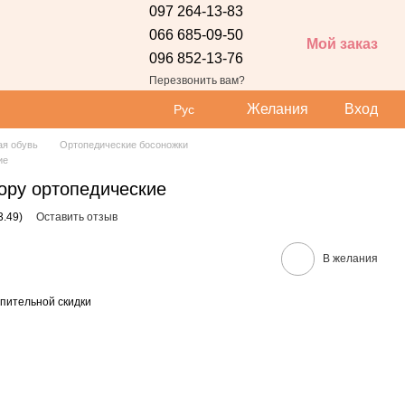
097 264-13-83
066 685-09-50
Мой заказ
096 852-13-76
 сайта
Перезвонить вам?
Желания
Вход
Рус
ая обувь
Ортопедические босоножки
ие
opy ортопедические
3.49)
Оставить отзыв
В желания
пительной скидки