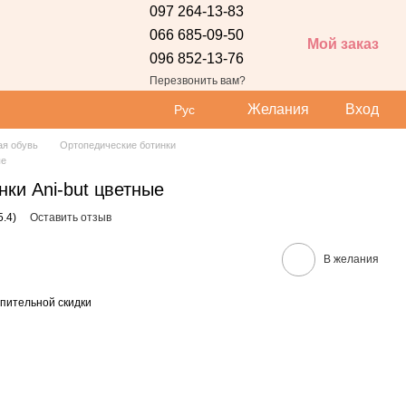
097 264-13-83
066 685-09-50
Мой заказ
096 852-13-76
 сайта
Перезвонить вам?
Желания
Вход
Рус
ая обувь
Ортопедические ботинки
ые
ки Ani-but цветные
5.4)
Оставить отзыв
В желания
пительной скидки