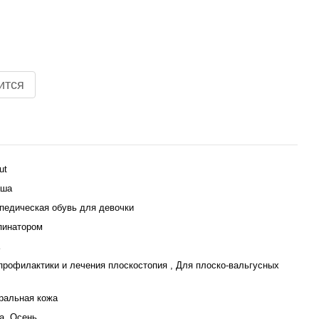
ится
ut
ьша
педическая обувь для девочки
пинатором
профилактики и лечения плоскостопия , Для плоско-вальгусных
ральная кожа
а, Осень