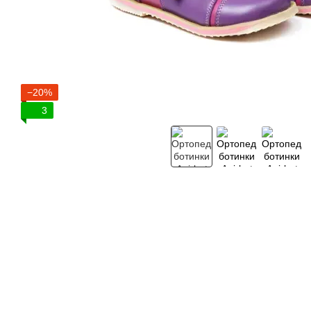
−20%
3