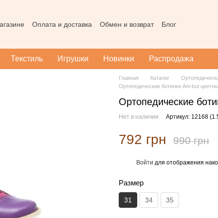
агазине
Оплата и доставка
Обмен и возврат
Блог
Пользовательское соглашение
Наш магазин в Тернополе
Карта
Текстиль
Игрушки
Новинки
Распродажа
Главная
Каталог
Ортопедическ
Ортопедические ботинки Ani-but цветн
Ортопедические ботин
Нет в наличии
Артикул: 12168 (1.
792 грн
990 грн
Войти
для отображения нако
%
Размер
31
34
35