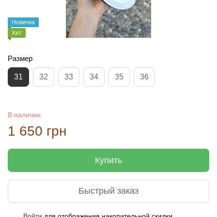
Новинка
Хит
Размер
31
32
33
34
35
36
В наличии
1 650 грн
Купить
Быстрый заказ
Войти
для отображения накопительной скидки
%