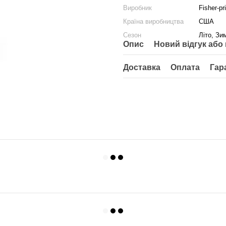
Виробник
Fisher-pr
Країна виробництва
США
Сезон
Літо, Зи
Опис
Новий відгук або
Доставка
Оплата
Гар