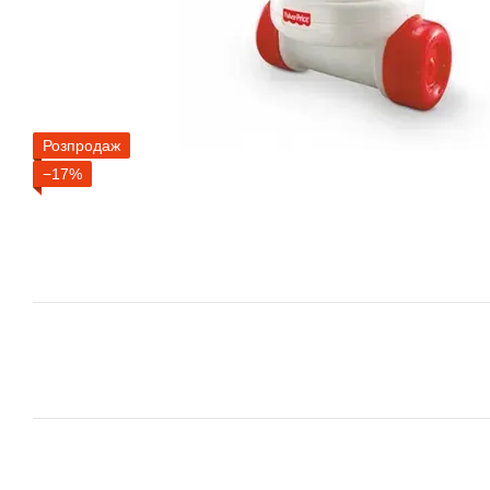
Розпродаж
−17%