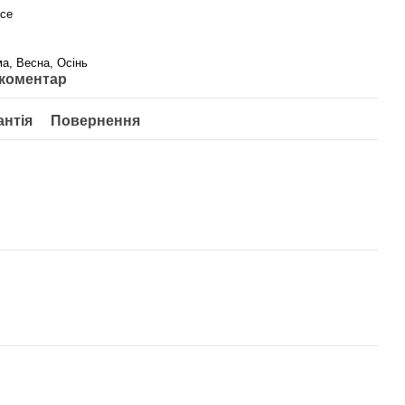
ice
ма, Весна, Осінь
 коментар
антія
Повернення