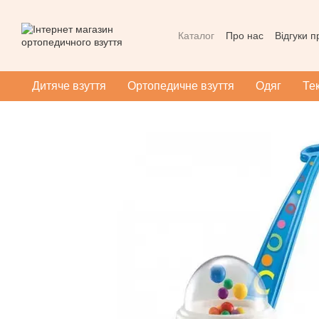
Перейти до основного контенту
Каталог
Про нас
Відгуки 
Контактна інформація
Уг
Масаж при плоскотопості
Дитяче взуття
Ортопедичне взуття
Одяг
Те