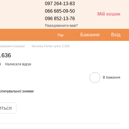
097 264-13-83
066 685-09-50
Мій кошик
096 852-13-76
Передзвонити вам?
Бажання
Вхід
Укр
звиваючі іграшки
Каталка Fisher-price 2.636
2.636
4
Написати відгук
В бажання
опичувальної знижки
иться