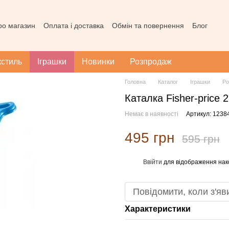
про магазин
Оплата і доставка
Обмін та повернення
Блог
ода користувача
Наш магазин в Тернополі
Карта сайту
кстиль
Іграшки
Новинки
Розпродаж
Головна
Каталог
Іграшки
Ро
Каталка Fisher-price 
Немає в наявності
Артикул: 1238
495 грн
595 грн
Ввійти
для відображення нак
%
Повідомити, коли з'яв
Характеристики