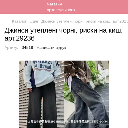
Каталог
Одяг
Джинси утеплені чорні, риски на киш. арт.292
Джинси утеплені чорні, риски на киш.
арт.29236
Артикул:
34519
Написати відгук